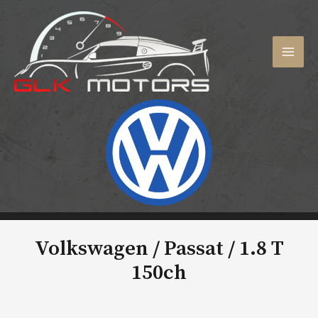
Aller
au
contenu
MAI
MEN
Volkswagen / Passat /
1.8 T
150ch