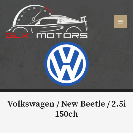
Aller
au
contenu
MAI
MEN
Volkswagen / New Beetle /
2.5i
150ch