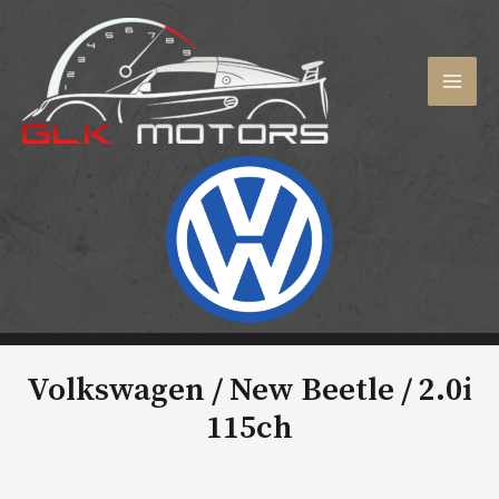
Aller
au
contenu
MAI
MEN
Volkswagen / New Beetle /
2.0i
115ch