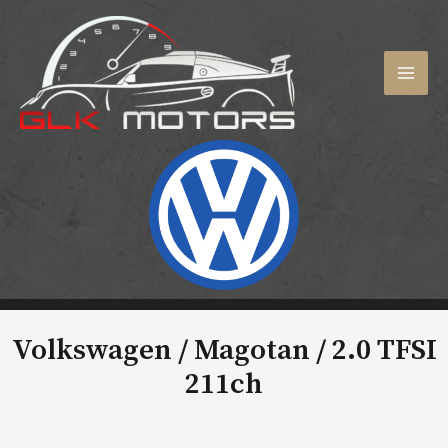
Aller
au
contenu
MAI
MEN
Volkswagen / Magotan /
2.0 TFSI
211ch