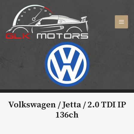
Aller
au
contenu
MAI
MEN
Volkswagen / Jetta /
2.0 TDI IP
136ch