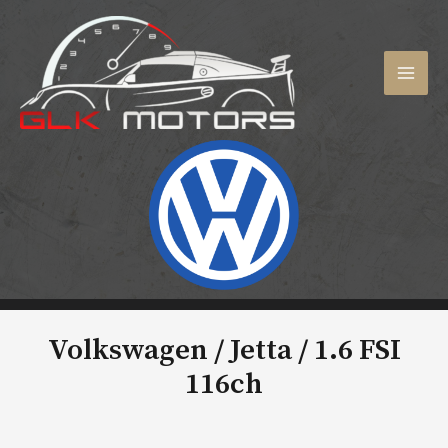
Aller
au
contenu
MAI
MEN
Volkswagen / Jetta /
1.6 FSI
116ch