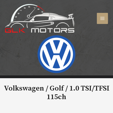
Aller
au
contenu
MAI
MEN
Volkswagen / Golf /
1.0 TSI/TFSI
115ch