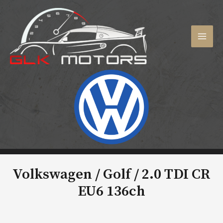
Aller
au
contenu
MAI
MEN
Volkswagen / Golf /
2.0 TDI CR
EU6 136ch