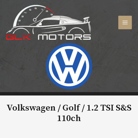
Aller
au
contenu
MAI
MEN
Volkswagen / Golf /
1.2 TSI S&S
110ch