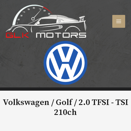
Aller
au
contenu
MAI
MEN
Volkswagen / Golf /
2.0 TFSI - TSI
210ch