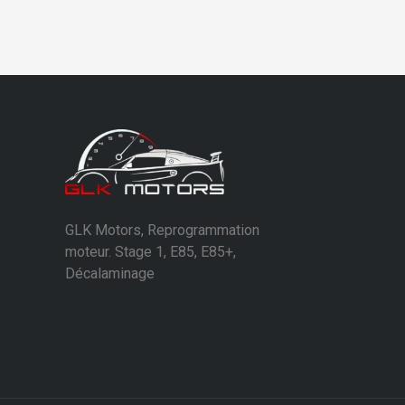
GLK Motors, Reprogrammation
moteur. Stage 1, E85, E85+,
Décalaminage