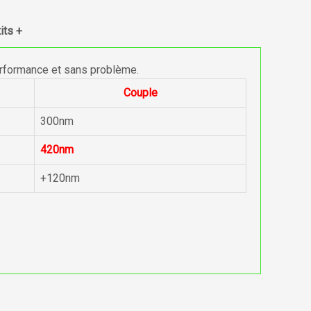
its +
erformance et sans problème.
Couple
300nm
420nm
+120nm