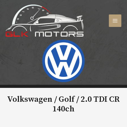
Aller
au
contenu
MAI
MEN
Volkswagen / Golf /
2.0 TDI CR
140ch