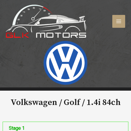
Aller
au
contenu
MAI
MEN
Volkswagen / Golf /
1.4i 84ch
Stage 1