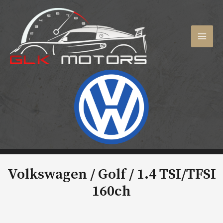
Aller
au
contenu
MAI
MEN
Volkswagen / Golf /
1.4 TSI/TFSI
160ch