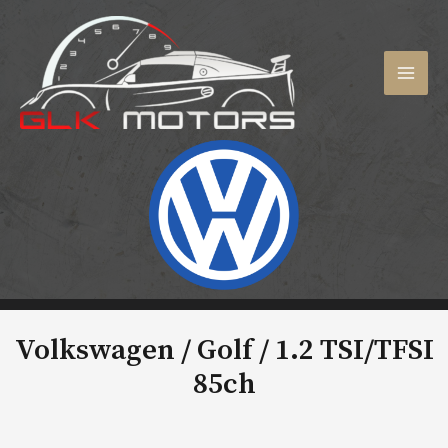
Aller
au
contenu
MAI
MEN
Volkswagen / Golf /
1.2 TSI/TFSI
85ch