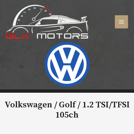
Aller
au
contenu
MAI
MEN
Volkswagen / Golf /
1.2 TSI/TFSI
105ch