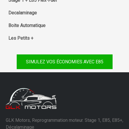
Stage 1 + E85 Flex-Fuel
Decalaminage
Boite Automatique
Les Petits +
SIMULEZ VOS ÉCONOMIES AVEC E85
GLK Motors, Reprogrammation moteur. Stage 1, E85, E85+,
Décalaminage