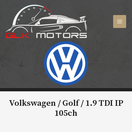
Aller
au
contenu
MAI
MEN
Volkswagen / Golf /
1.9 TDI IP
105ch