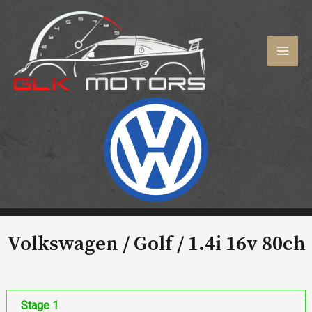
Aller
au
contenu
MAI
MEN
Volkswagen / Golf /
1.4i 16v 80ch
Stage 1