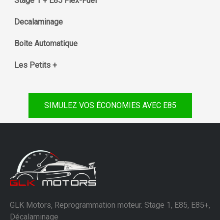
Stage 1 + E85 Flex-Fuel
Decalaminage
Boite Automatique
Les Petits +
SIMULEZ VOS ÉCONOMIES AVEC E85
GLK Motors, Reprogrammation moteur. Stage 1, E85, E85+,
Décalaminage