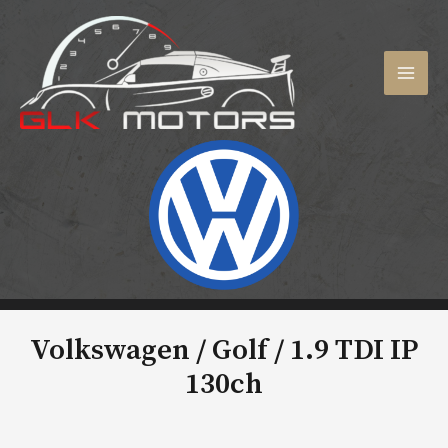
Aller
au
contenu
MAI
MEN
Volkswagen / Golf /
1.9 TDI IP
130ch