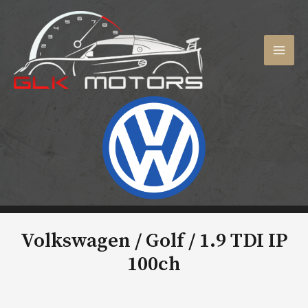
Aller
au
contenu
MAI
MEN
Volkswagen / Golf /
1.9 TDI IP
100ch