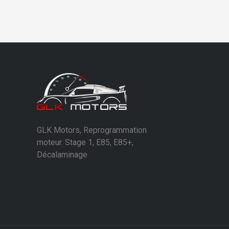
GLK Motors, Reprogrammation
moteur. Stage 1, E85, E85+,
Décalaminage