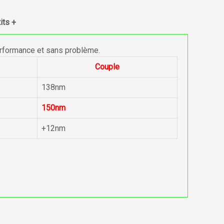
its +
erformance et sans problème.
Couple
138nm
150nm
+12nm