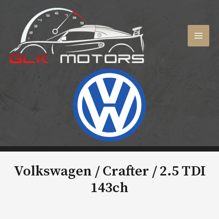
Aller
au
contenu
MAI
MEN
Volkswagen / Crafter /
2.5 TDI
143ch