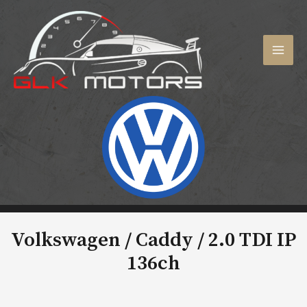
Aller
au
contenu
MAI
MEN
Volkswagen / Caddy /
2.0 TDI IP
136ch