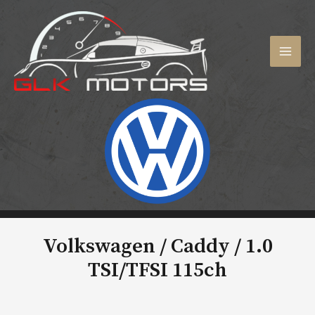
Aller
au
contenu
MAI
MEN
Volkswagen / Caddy /
1.0
TSI/TFSI 115ch