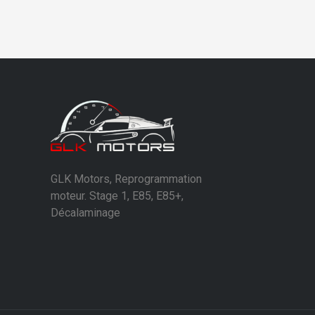
GLK Motors, Reprogrammation
moteur. Stage 1, E85, E85+,
Décalaminage