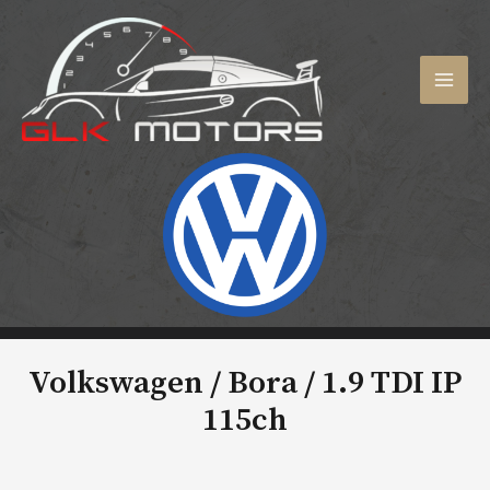
Aller
au
contenu
MAI
MEN
Volkswagen / Bora /
1.9 TDI IP
115ch