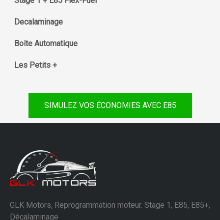
Stage 1 + E85 Flex-Fuel
Decalaminage
Boite Automatique
Les Petits +
SIMULEZ VOS ÉCONOMIES AVEC E85
GLK Motors, Reprogrammation moteur. Stage 1, E85, E85+,
Décalaminage