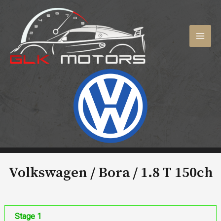
Aller
au
contenu
MAI
MEN
Volkswagen / Bora /
1.8 T 150ch
Stage 1