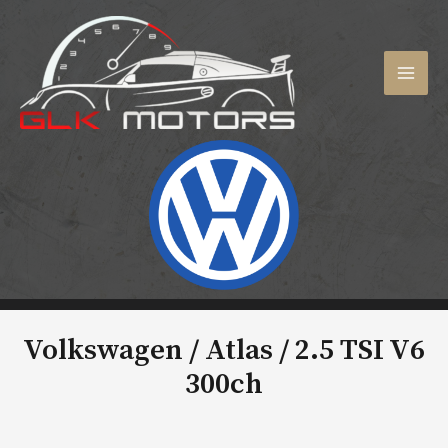
Aller
au
contenu
MAI
MEN
Volkswagen / Atlas /
2.5 TSI V6
300ch