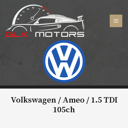
Aller
au
contenu
MAI
MEN
Volkswagen / Ameo /
1.5 TDI
105ch