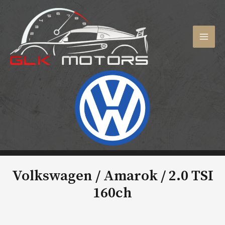
Aller
au
contenu
MAI
MEN
Volkswagen / Amarok /
2.0 TSI
160ch