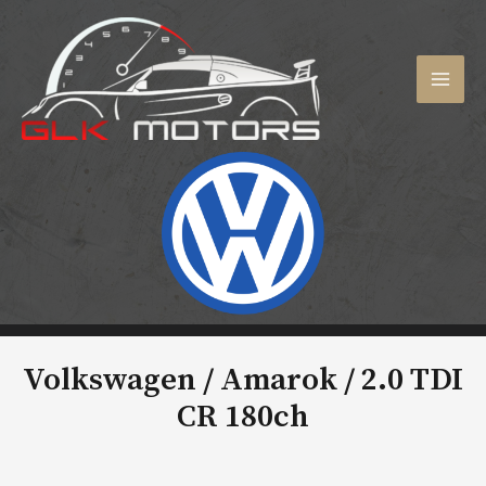
Aller
au
contenu
MAI
MEN
Volkswagen / Amarok /
2.0 TDI
CR 180ch