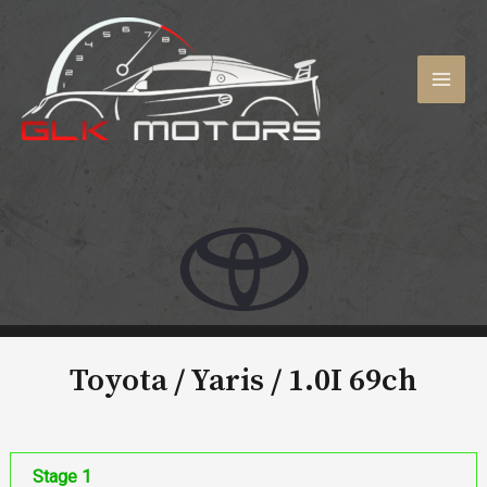
Aller
au
contenu
MAI
MEN
Toyota / Yaris /
1.0I 69ch
Stage 1