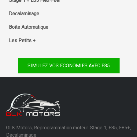
Stage 1 + E85 Flex-Fuel
Decalaminage
Boite Automatique
Les Petits +
SIMULEZ VOS ÉCONOMIES AVEC E85
GLK Motors, Reprogrammation moteur. Stage 1, E85, E85+,
Décalaminage