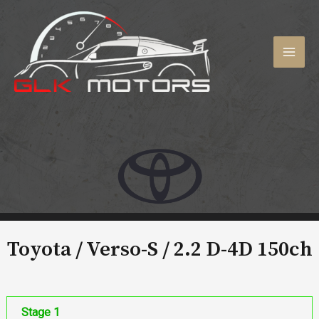
Aller
au
contenu
MAI
MEN
Toyota / Verso-S /
2.2 D-4D 150ch
Stage 1