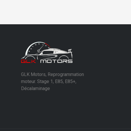
GLK Motors, Reprogrammation
moteur. Stage 1, E85, E85+,
Décalaminage