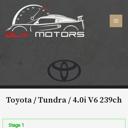
Aller
au
contenu
MAI
MEN
Toyota / Tundra /
4.0i V6 239ch
Stage 1