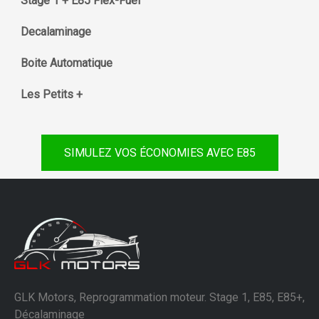
Stage 1 + E85 Flex-Fuel
Decalaminage
Boite Automatique
Les Petits +
SIMULEZ VOS ÉCONOMIES AVEC E85
GLK Motors, Reprogrammation moteur. Stage 1, E85, E85+,
Décalaminage