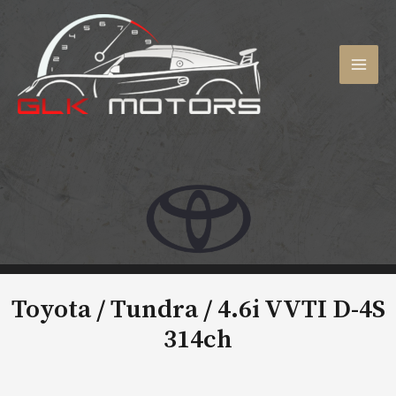
Aller
au
contenu
MAI
MEN
Toyota / Tundra /
4.6i VVTI D-4S
314ch