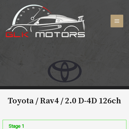
Aller
au
contenu
MAI
MEN
Toyota / Rav4 /
2.0 D-4D 126ch
Stage 1