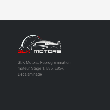
GLK Motors, Reprogrammation
moteur. Stage 1, E85, E85+,
Décalaminage