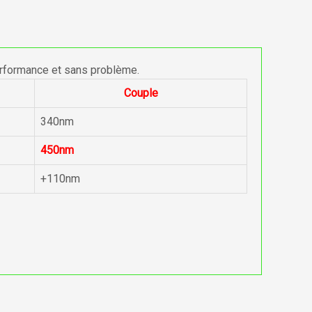
erformance et sans problème.
Couple
340nm
450nm
+110nm