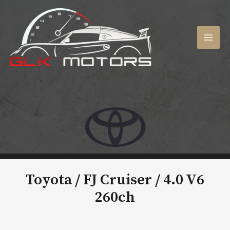
Aller
au
contenu
MAI
MEN
Toyota / FJ Cruiser /
4.0 V6
260ch