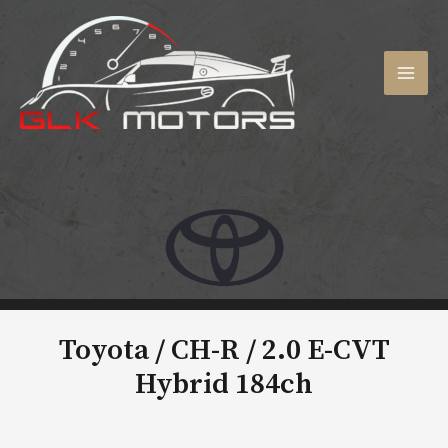
Aller
au
contenu
MAI
MEN
Toyota / CH-R /
2.0 E-CVT
Hybrid 184ch