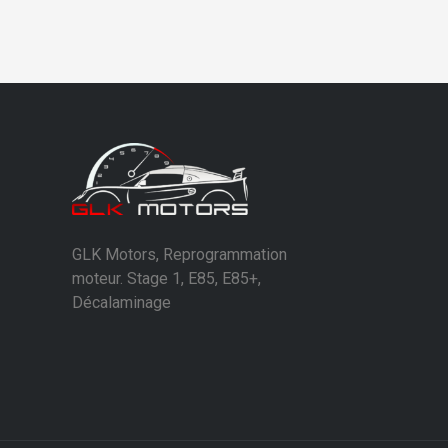
GLK Motors, Reprogrammation
moteur. Stage 1, E85, E85+,
Décalaminage