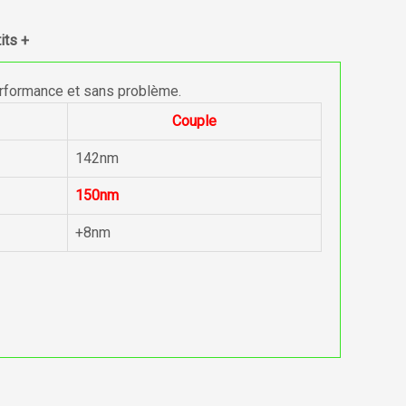
its +
erformance et sans problème.
Couple
142nm
150nm
+8nm