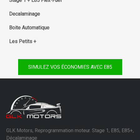
Stage 1 + E85 Flex-Fuel
Decalaminage
Boite Automatique
Les Petits +
SIMULEZ VOS ÉCONOMIES AVEC E85
GLK Motors, Reprogrammation moteur. Stage 1, E85, E85+,
Décalaminage