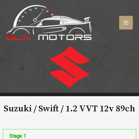
Aller
au
contenu
MAI
MEN
Suzuki / Swift /
1.2 VVT 12v 89ch
Stage 1