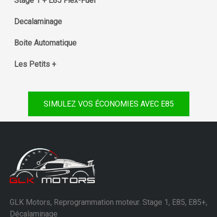
Stage 1 + E85 Flex-Fuel
Decalaminage
Boite Automatique
Les Petits +
SIMULEZ VOS ÉCONOMIES AVEC E85
GLK Motors, Reprogrammation moteur. Stage 1, E85, E85+,
Décalaminage