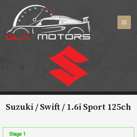
Aller
au
contenu
MAI
MEN
Suzuki / Swift /
1.6i Sport 125ch
Stage 1