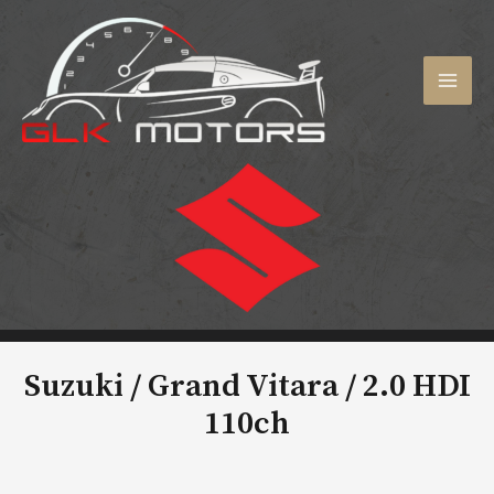
Aller
au
contenu
MAI
MEN
Suzuki / Grand Vitara /
2.0 HDI
110ch