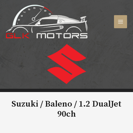
Aller
au
contenu
MAI
MEN
Suzuki / Baleno /
1.2 DualJet
90ch