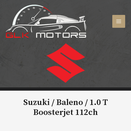
Aller
au
contenu
MAI
MEN
Suzuki / Baleno /
1.0 T
Boosterjet 112ch