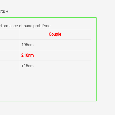
its +
erformance et sans problème.
Couple
195nm
210nm
+15nm