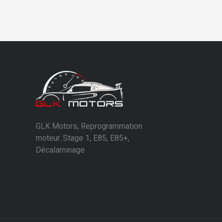
GLK Motors, Reprogrammation
moteur. Stage 1, E85, E85+,
Décalaminage