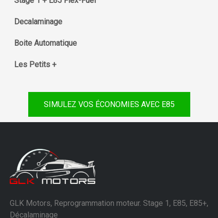
Stage 1 + E85 Flex-Fuel
Decalaminage
Boite Automatique
Les Petits +
SIMULEZ VOS ÉCONOMIES AVEC E85
GLK Motors, Reprogrammation moteur. Stage 1, E85, E85+,
Décalaminage