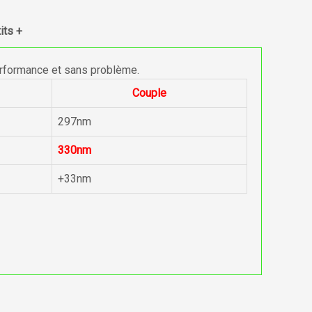
its +
erformance et sans problème.
Couple
297nm
330nm
+33nm