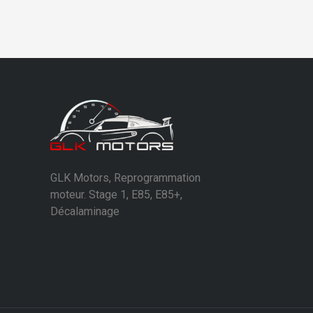
GLK Motors, Reprogrammation
moteur. Stage 1, E85, E85+,
Décalaminage